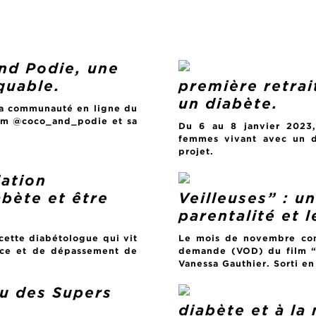
nd Podie, une
quable.
première retrai
un diabète.
la communauté en ligne du
ram @coco_and_podie et sa
Du 6 au 8 janvier 2023, 
femmes vivant avec un di
projet.
lation
abète et être
Veilleuses” : un
parentalité et 
 cette diabétologue qui vit
Le mois de novembre com
ence et de dépassement de
demande (VOD) du film “Le
Vanessa Gauthier. Sorti en
bu des Supers
diabète et à la