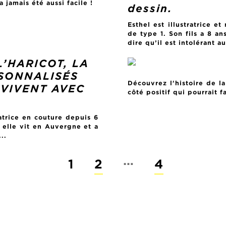
 jamais été aussi facile !
dessin.
Esthel est illustratrice 
de type 1. Son fils a 8 an
dire qu’il est intolérant au
’HARICOT, LA
SONNALISÉS
Découvrez l'histoire de l
 VIVENT AVEC
côté positif qui pourrait f
atrice en couture depuis 6
 elle vit en Auvergne et a
..
…
1
2
4