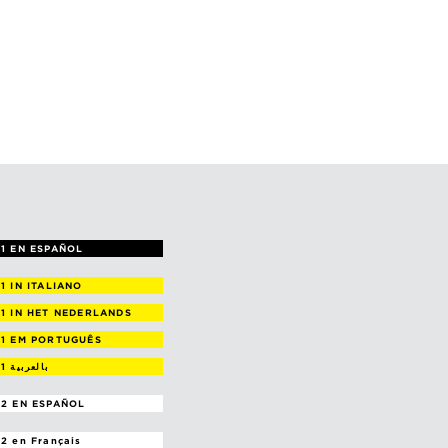
1 EN ESPAÑOL
 1
IN ITALIANO
 1
IN HET NEDERLANDS
 1
EM PORTUGUÊS
 1
بالعربية
2 EN ESPAÑOL
 2
en Français