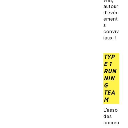
autour
d’évén
ement
s
conviv
iaux !
TYP
E 1
RUN
NIN
G
TEA
M
L’asso
des
coureu