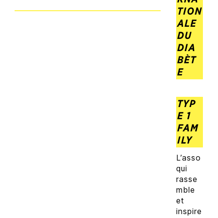
TION
ALE
DU
DIA
BÈT
E
TYP
E 1
FAM
ILY
L’asso
qui
rasse
mble
et
inspire