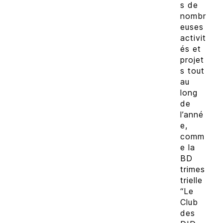
s de
nombr
euses
activit
és et
projet
s tout
au
long
de
l’anné
e,
comm
e la
BD
trimes
trielle
“Le
Club
des