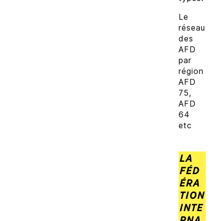
Le
réseau
des
AFD
par
région
AFD
75,
AFD
64
etc
LA
FÉD
ÉRA
TION
INTE
RNA