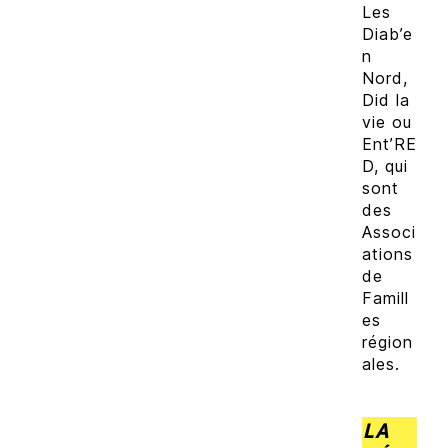
Les
Diab’e
n
Nord,
Did la
vie ou
Ent’RE
D, qui
sont
des
Associ
ations
de
Famill
es
région
ales.
LA