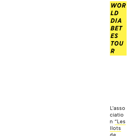
WOR
LD
DIA
BET
ES
TOU
R
L’asso
ciatio
n
“Les
Ilots
de