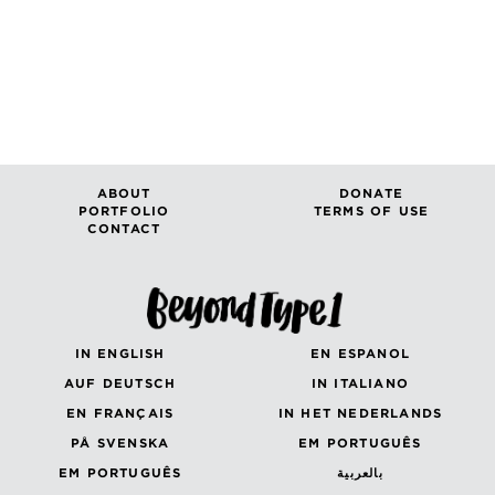
ABOUT
DONATE
PORTFOLIO
TERMS OF USE
CONTACT
IN ENGLISH
EN ESPANOL
AUF DEUTSCH
IN ITALIANO
EN FRANÇAIS
IN HET NEDERLANDS
PÅ SVENSKA
EM PORTUGUÊS
EM PORTUGUÊS
بالعربية