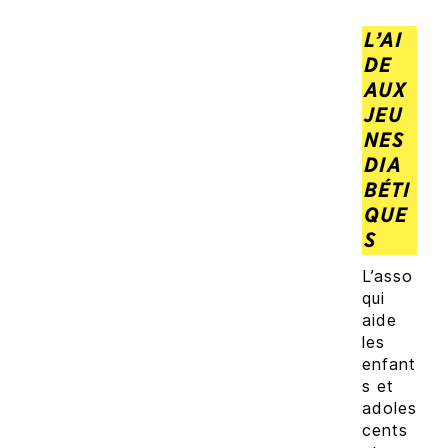
L’AI
DE
AUX
JEU
NES
DIA
BÉTI
QUE
S
L’asso
qui
aide
les
enfant
s et
adoles
cents