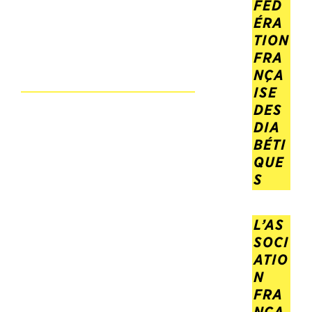
FÉD
ÉRA
TION
FRA
NÇA
ISE
DES
DIA
BÉTI
QUE
S
L’AS
SOCI
ATIO
N
FRA
NÇA