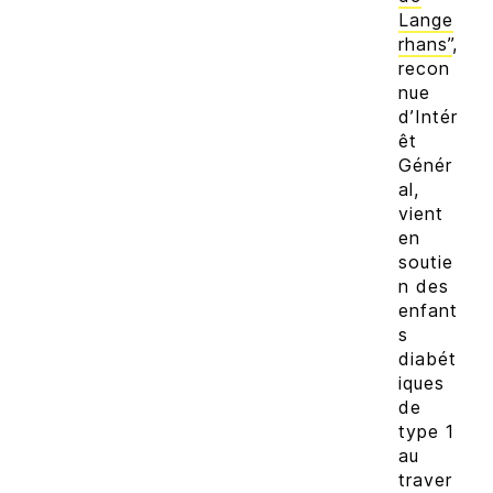
Lange
rhans”
,
recon
nue
d’Intér
êt
Génér
al,
vient
en
soutie
n des
enfant
s
diabét
iques
de
type 1
au
traver