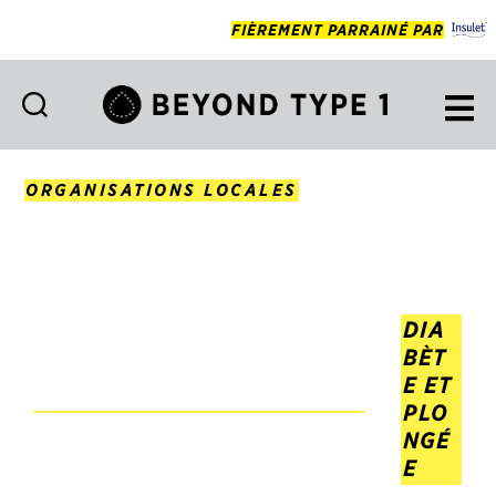
FIÈREMENT PARRAINÉ PAR
Beyond
Type
1
ORGANISATIONS LOCALES
Francais
DIA
BÈT
E ET
PLO
NGÉ
E