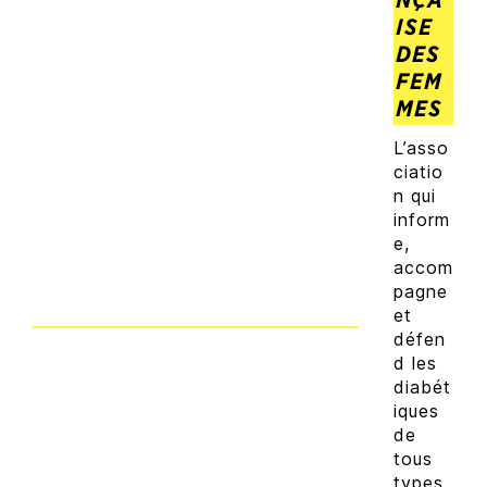
ISE
DES
FEM
MES
L’asso
ciatio
n qui
inform
e,
accom
pagne
et
défen
d les
diabét
iques
de
tous
types.