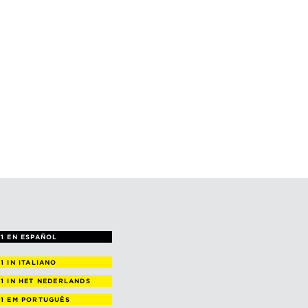
1 EN ESPAÑOL
 1
IN ITALIANO
 1
IN HET NEDERLANDS
 1
EM PORTUGUÊS