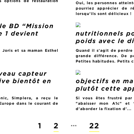
s options de restauration
Oui, les personnes attein
pourriez apprécier de ré
lorsqu'ils sont délicieux !
le BD “Mission
e 1 devient
nutritionnels p
poids avec le d
 Joris et sa maman Esthel
Quand il s'agit de perdre
grande différence. De p
Petites habitudes. Petits
veau capteur
ive bientôt en
objectifs en ma
plutôt cette a
nic, Simplera, a reçu le
Si vous êtes frustré par
 Europe dans le courant de
"abaisser mon A1c" et "
d'aborder la fixation d'...
…
1
2
22