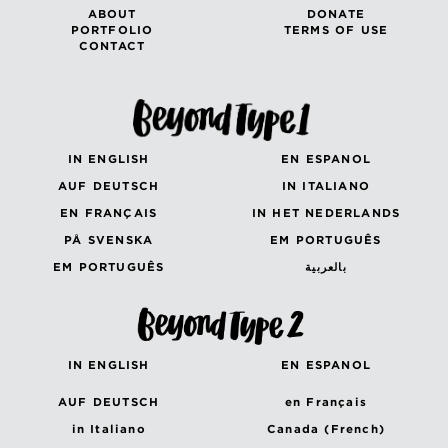
ABOUT
DONATE
PORTFOLIO
TERMS OF USE
CONTACT
IN ENGLISH
EN ESPANOL
AUF DEUTSCH
IN ITALIANO
EN FRANÇAIS
IN HET NEDERLANDS
PÅ SVENSKA
EM PORTUGUÊS
EM PORTUGUÊS
بالعربية
IN ENGLISH
EN ESPANOL
AUF DEUTSCH
en Français
in Italiano
Canada (French)