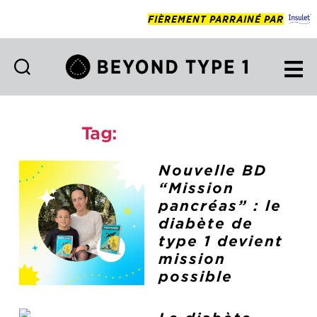
FIÈREMENT PARRAINÉ PAR
Beyond
Type
1
Tag:
communauté
Francais
Nouvelle BD
“Mission
pancréas” : le
diabète de
type 1 devient
mission
possible