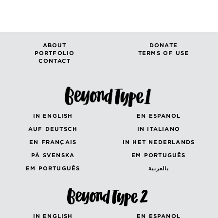
ABOUT
DONATE
PORTFOLIO
TERMS OF USE
CONTACT
IN ENGLISH
EN ESPANOL
AUF DEUTSCH
IN ITALIANO
EN FRANÇAIS
IN HET NEDERLANDS
PÅ SVENSKA
EM PORTUGUÊS
EM PORTUGUÊS
بالعربية
IN ENGLISH
EN ESPANOL