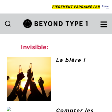
FIÈREMENT PARRAINÉ PAR
Beyond
Type
1
Invisible:
foodresource
Francais
La bière !
Compter les