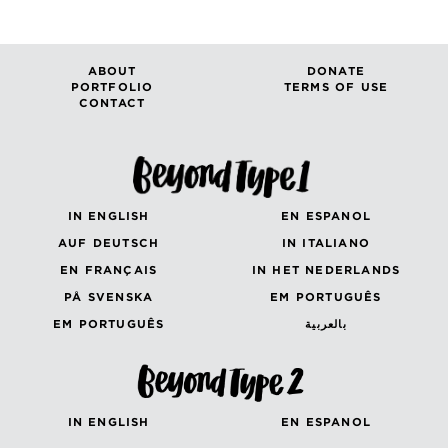
ABOUT
DONATE
PORTFOLIO
TERMS OF USE
CONTACT
IN ENGLISH
EN ESPANOL
AUF DEUTSCH
IN ITALIANO
EN FRANÇAIS
IN HET NEDERLANDS
PÅ SVENSKA
EM PORTUGUÊS
EM PORTUGUÊS
بالعربية
IN ENGLISH
EN ESPANOL