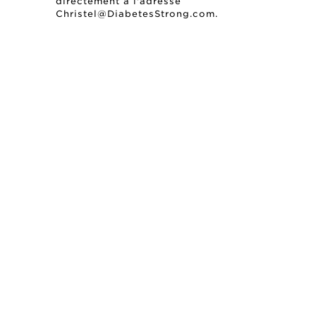
directement à l'adresse
Christel@DiabetesStrong.com
.