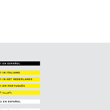
1 EN ESPAÑOL
 1
IN ITALIANO
 1
IN HET NEDERLANDS
 1
EM PORTUGUÊS
 1
بالعربية
2 EN ESPAÑOL