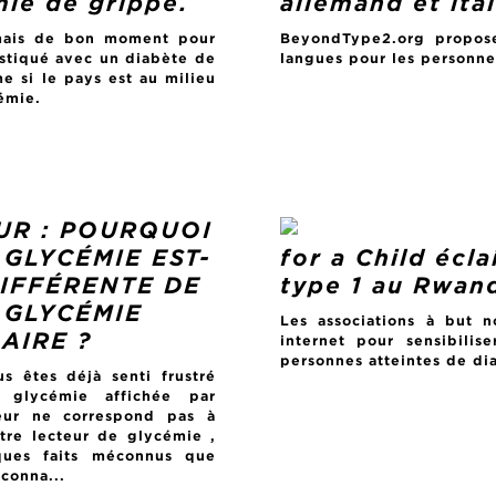
ie de grippe.
allemand et ita
amais de bon moment pour
BeyondType2.org propose
stiqué avec un diabète de
langues pour les personne
e si le pays est au milieu
émie.
UR : POURQUOI
 GLYCÉMIE EST-
for a Child écla
DIFFÉRENTE DE
type 1 au Rwan
 GLYCÉMIE
Les associations à but n
AIRE ?
internet pour sensibilis
personnes atteintes de dia
s êtes déjà senti frustré
a glycémie affichée par
eur ne correspond pas à
tre lecteur de glycémie ,
ques faits méconnus que
conna...