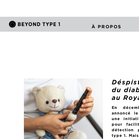
À PROPOS
Déspis
du dia
au Roy
En décem
annoncé le
une initia
pour facili
détection
type 1. Mais