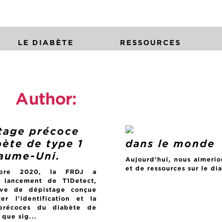
LE DIABÈTE
RESSOURCES
Author:
Mariana Gomez
tage précoce
bète de type 1
dans le monde
aume-Uni.
Aujourd'hui, nous aimerio
et de ressources sur le d
bre 2020, la FRDJ a
 lancement de T1Detect,
tive de dépistage conçue
ter l'identification et la
 précoces du diabète de
 que sig...