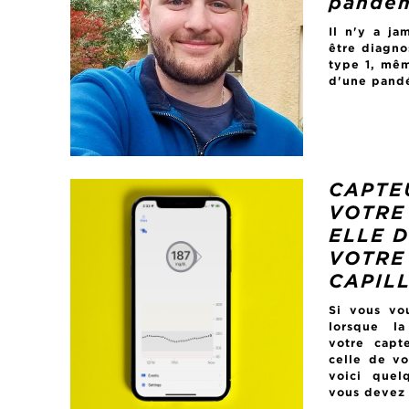
pandém
Il n'y a j
être diagno
type 1, mêm
d'une pand
CAPTE
VOTRE
ELLE 
VOTRE
CAPILL
Si vous vou
lorsque l
votre capt
celle de vo
voici quel
vous devez 