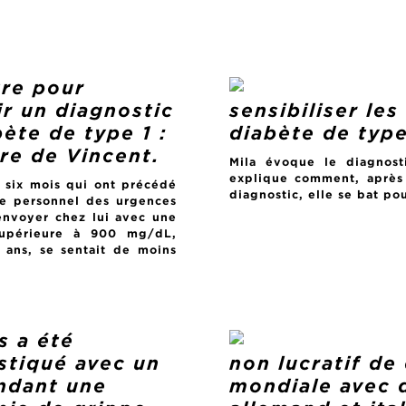
tre pour
ir un diagnostic
sensibiliser le
ète de type 1 :
diabète de type
ire de Vincent.
Mila évoque le diagnost
explique comment, après 
 six mois qui ont précédé
diagnostic, elle se bat po
le personnel des urgences
 renvoyer chez lui avec une
supérieure à 900 mg/dL,
 ans, se sentait de moins
s a été
stiqué avec un
non lucratif de
ndant une
mondiale avec d