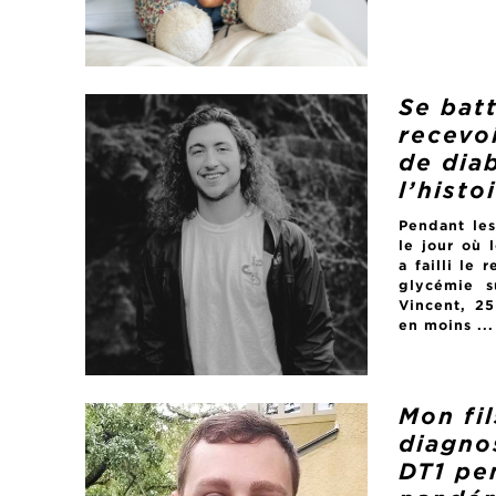
Se bat
recevo
de diab
l’histo
Pendant les
le jour où 
a failli le
glycémie 
Vincent, 25
en moins ...
Mon fil
diagno
DT1 pe