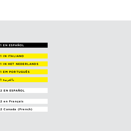
1 EN ESPAÑOL
 1
IN ITALIANO
 1
IN HET NEDERLANDS
 1
EM PORTUGUÊS
 1
بالعربية
2 EN ESPAÑOL
 2
en Français
 2
Canada (French)