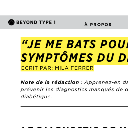
À PROPOS
“JE ME BATS POU
SYMPTÔMES DU DI
ECRIT PAR: MILA FERRER
Note de la rédaction
: Apprenez-en d
prévenir les diagnostics manqués de d
diabétique.