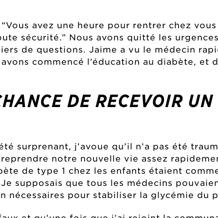
.
 : “Vous avez une heure pour rentrer chez vou
oute sécurité.” Nous avons quitté les urgences
lliers de questions. Jaime a vu le médecin r
us avons commencé l’éducation au diabète, et 
CHANCE DE RECEVOIR UN
 été surprenant, j’avoue qu’il n’a pas été tra
u reprendre notre nouvelle vie assez rapideme
bète de type 1 chez les enfants étaient comme
. Je supposais que tous les médecins pouvaien
 nécessaires pour stabiliser la glycémie du p
t faux et qu’une fois que j’ai rejoint la commun