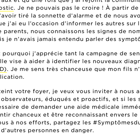
ostic
. Je ne pouvais pas le croire ! À partir 
’avoir tiré la sonnette d’alarme et de nous av
e j’ai eu l’occasion d’informer les autres su
 que parents, nous connaissons les signes de 
is je n’avais jamais entendu parler des sympt
t pourquoi j’apprécie tant la
campagne de sens
le vise à aider à identifier les nouveaux diag
CD)
. Je me sens très chanceuse que mon fils n’
ication.
teint votre foyer, je veux vous inviter à nous
 observateurs, éduqués et proactifs, et si le
essaire de demander une aide médicale immédi
ir chanceux et être reconnaissant envers le p
ous à nos efforts, partagez les #Symptômesdu
 d’autres personnes en danger.