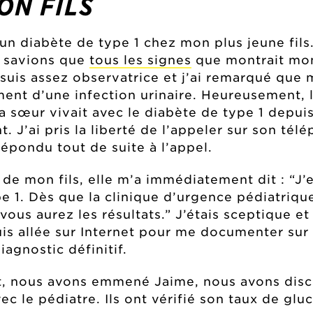
ON FILS
 un diabète de type 1 chez mon plus jeune fils
e savions que
tous les signes
que montrait mon 
suis assez observatrice et j’ai remarqué que 
ement d’une infection urinaire. Heureusement, 
sa sœur vivait avec le diabète de type 1 depuis
. J’ai pris la liberté de l’appeler sur son tél
épondu tout de suite à l’appel.
 de mon fils, elle m’a immédiatement dit : “J’
e 1. Dès que la clinique d’urgence pédiatri
us aurez les résultats.” J’étais sceptique et
suis allée sur Internet pour me documenter sur 
iagnostic définitif.
rt, nous avons emmené Jaime, nous avons dis
c le pédiatre. Ils ont vérifié son taux de gluc