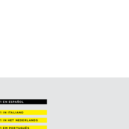
1 EN ESPAÑOL
 1
IN ITALIANO
 1
IN HET NEDERLANDS
 1
EM PORTUGUÊS