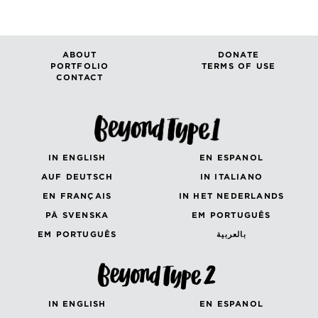
ABOUT
DONATE
PORTFOLIO
TERMS OF USE
CONTACT
IN ENGLISH
EN ESPANOL
AUF DEUTSCH
IN ITALIANO
EN FRANÇAIS
IN HET NEDERLANDS
PÅ SVENSKA
EM PORTUGUÊS
EM PORTUGUÊS
بالعربية
IN ENGLISH
EN ESPANOL