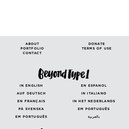
ABOUT
DONATE
PORTFOLIO
TERMS OF USE
CONTACT
IN ENGLISH
EN ESPANOL
AUF DEUTSCH
IN ITALIANO
EN FRANÇAIS
IN HET NEDERLANDS
PÅ SVENSKA
EM PORTUGUÊS
EM PORTUGUÊS
بالعربية