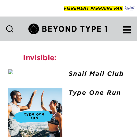
FIÈREMENT PARRAINÉ PAR
Beyond
Type
1
Invisible:
joinusprogram
Francais
Snail Mail Club
Type One Run