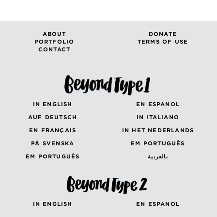
ABOUT
DONATE
PORTFOLIO
TERMS OF USE
CONTACT
IN ENGLISH
EN ESPANOL
AUF DEUTSCH
IN ITALIANO
EN FRANÇAIS
IN HET NEDERLANDS
PÅ SVENSKA
EM PORTUGUÊS
EM PORTUGUÊS
بالعربية
IN ENGLISH
EN ESPANOL