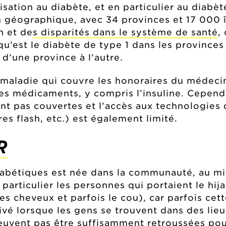
ilisation au diabète, et en particulier au diabèt
n géographique, avec 34 provinces et 17 000 îl
n et de
s disparités dans le système de santé
,
e qu’est le diabète de type 1 dans les province
d’une province à l’autre.
maladie qui couvre les honoraires du médeci
 les médicaments, y compris l’insuline. Cepend
nt pas couvertes et l’accès aux technologies 
s flash, etc.) est également limité.
R
abétiques est née dans la communauté, au mil
en particulier les personnes qui portaient le h
es cheveux et parfois le cou), car parfois cett
rivé lorsque les gens se trouvent dans des li
vent pas être suffisamment retroussées pour 