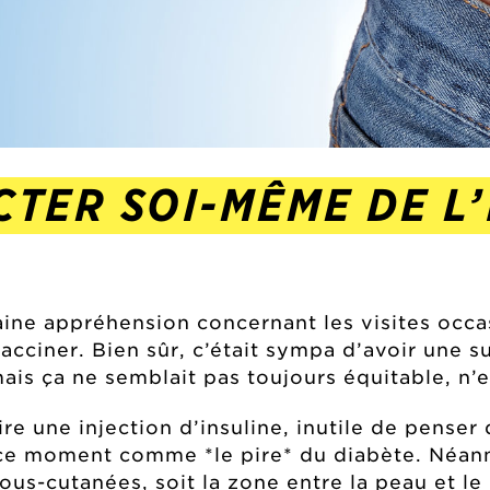
TER SOI-MÊME DE L’
ine appréhension concernant les visites occa
vacciner. Bien sûr, c’était sympa d’avoir une s
mais ça ne semblait pas toujours équitable, n’e
e une injection d’insuline, inutile de penser
 ce moment comme *le pire* du diabète. Néanm
sous-cutanées, soit la zone entre la peau et le